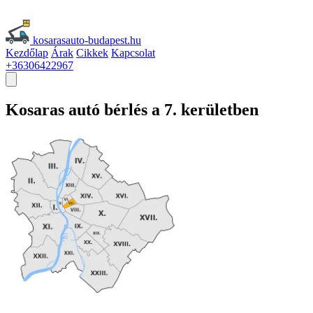
kosarasauto-budapest.hu
Kezdőlap
Árak
Cikkek
Kapcsolat
+36306422967
Kosaras
autó
bérlés a 7. kerületben