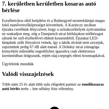
7. kerületben kerületben kosaras autó
bérlése
Erzsébetváros sűrű beépítése és a Bulinegyed neonreklámjai magas
fokú manőverezőképességet követelnek. A Kazinczy utcában
éjszaka cserélünk fénycsövet, hogy a szórakozóhelyek nyitvatartása
ne szakadjon meg, míg a Damjanich utcai bérházakon tetőhézagot
zárunk be szél-érzékelővel ellátott kosarunkból. Éjszakai LED-
lámpáink szűk fénysávot vetnek, így a lakók alvását nem zavarjuk,
zajszintünk pedig 67 dB alatt marad. A Dohány utcai zsinagóga
környékén műemléki engedélyhez igazodva csak elektromos
üzemmódban dolgozunk, rejtett olaj-csepegés elleni boomsapkával.
Ügyfeleink mondták
Valódi visszajelzések
Több mint 25 év alatt több száz elégedett partner az
emelőkosaras
autó bérlés
terén – íme néhány friss vélemény.