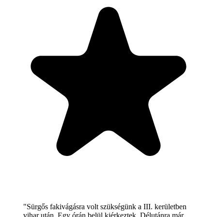
"Sürgős fakivágásra volt szükségünk a III. kerületben
vihar után. Egy órán belül kiérkeztek. Délutánra már