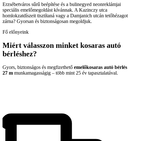
Erzsébetváros sűrű beépítése és a bulinegyed neonreklámjai
speciális emelőmegoldást kívánnak. A Kazinczy utca
homlokzatdíszeit tisztítaná vagy a Damjanich utcán tetőhézagot
zárna? Gyorsan és biztonságosan megoldjuk.
Fő előnyeink
Miért válasszon minket kosaras autó
bérléshez?
Gyors, biztonságos és megfizethető
emelőkosaras autó bérlés
27 m
munkamagasságig – több mint 25 év tapasztalatával.