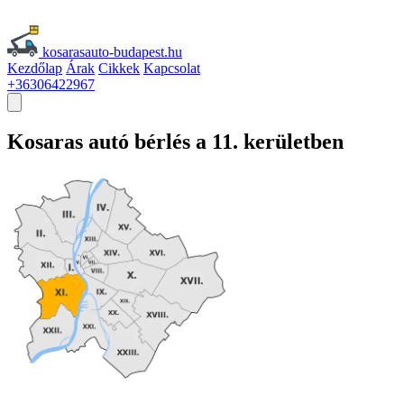
kosarasauto-budapest.hu
Kezdőlap
Árak
Cikkek
Kapcsolat
+36306422967
Kosaras
autó
bérlés a 11. kerületben