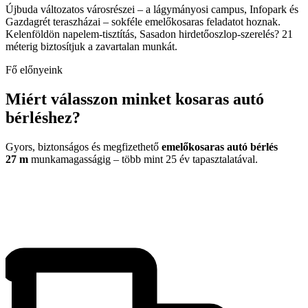
Újbuda változatos városrészei – a lágymányosi campus, Infopark és
Gazdagrét teraszházai – sokféle emelőkosaras feladatot hoznak.
Kelenföldön napelem-tisztítás, Sasadon hirdetőoszlop-szerelés? 21
méterig biztosítjuk a zavartalan munkát.
Fő előnyeink
Miért válasszon minket kosaras autó
bérléshez?
Gyors, biztonságos és megfizethető
emelőkosaras autó bérlés
27 m
munkamagasságig – több mint 25 év tapasztalatával.