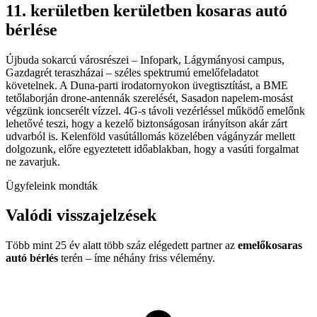
11. kerületben kerületben kosaras autó
bérlése
Újbuda sokarcú városrészei – Infopark, Lágymányosi campus,
Gazdagrét teraszházai – széles spektrumú emelőfeladatot
követelnek. A Duna-parti irodatornyokon üvegtisztítást, a BME
tetőlaborján drone-antennák szerelését, Sasadon napelem-mosást
végzünk ioncserélt vízzel. 4G-s távoli vezérléssel működő emelőnk
lehetővé teszi, hogy a kezelő biztonságosan irányítson akár zárt
udvarból is. Kelenföld vasútállomás közelében vágányzár mellett
dolgozunk, előre egyeztetett időablakban, hogy a vasúti forgalmat
ne zavarjuk.
Ügyfeleink mondták
Valódi visszajelzések
Több mint 25 év alatt több száz elégedett partner az
emelőkosaras
autó bérlés
terén – íme néhány friss vélemény.