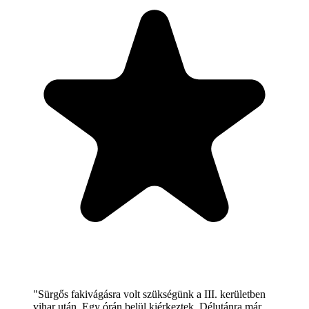
"Sürgős fakivágásra volt szükségünk a III. kerületben
vihar után. Egy órán belül kiérkeztek. Délutánra már