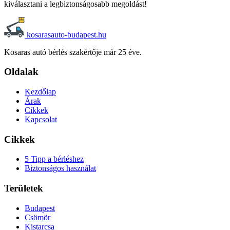
kiválasztani a legbiztonságosabb megoldást!
kosarasauto-budapest.hu
Kosaras autó bérlés szakértője már 25 éve.
Oldalak
Kezdőlap
Árak
Cikkek
Kapcsolat
Cikkek
5 Tipp a bérléshez
Biztonságos használat
Területek
Budapest
Csömör
Kistarcsa