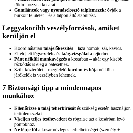
földre hozza a kosarat.
Gumiláncok vagy nyomáselosztó talplemezek:
óvják a
burkolt felületet – és a talpon álló stabilitást.
Leggyakoribb veszélyforrások, amiket
kerüljön el
Koordinálatlan
talajelőkészítés
– laza homok, sár, kavics.
Elfelejtett
légvezeték- és faág-vizsgálat
a fejtérben.
Pánt nélküli munkavégzés
a kosárban – akár egy kisebb
rázkódás is elég a balesethez.
Szűk közterület – megfelelő
kordon és bója
nélkül a
járókelők is veszélyben lehetnek.
7 Biztonsági tipp a mindennapos
munkához
Ellenőrizze a talaj teherbírását
és szükség esetén használjon
terítőlemezeket.
Viseljen teljes testhevedert
és rögzítse azt a kosárban lévő
pontokhoz.
Ne lépje túl
a kosár névleges terhelhetőségét (személy +