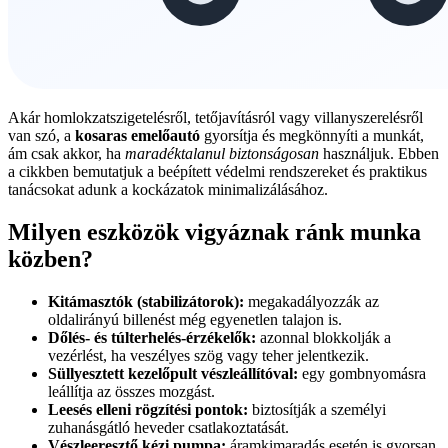
Akár homlokzatszigetelésről, tetőjavításról vagy villanyszerelésről
van szó, a
kosaras emelőautó
gyorsítja és megkönnyíti a munkát,
ám csak akkor, ha
maradéktalanul biztonságosan
használjuk. Ebben
a cikkben bemutatjuk a beépített védelmi rendszereket és praktikus
tanácsokat adunk a kockázatok minimalizálásához.
Milyen eszközök vigyáznak ránk munka
közben?
Kitámasztók (stabilizátorok):
megakadályozzák az
oldalirányú billenést még egyenetlen talajon is.
Dőlés- és túlterhelés-érzékelők:
azonnal blokkolják a
vezérlést, ha veszélyes szög vagy teher jelentkezik.
Süllyesztett kezelőpult vészleállítóval:
egy gombnyomásra
leállítja az összes mozgást.
Leesés elleni rögzítési pontok:
biztosítják a személyi
zuhanásgátló heveder csatlakoztatását.
Vészleeresztő kézi pumpa:
áramkimaradás esetén is gyorsan