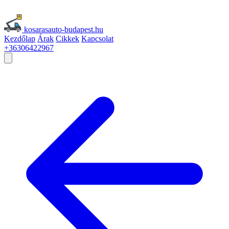
kosarasauto-budapest.hu
Kezdőlap
Árak
Cikkek
Kapcsolat
+36306422967