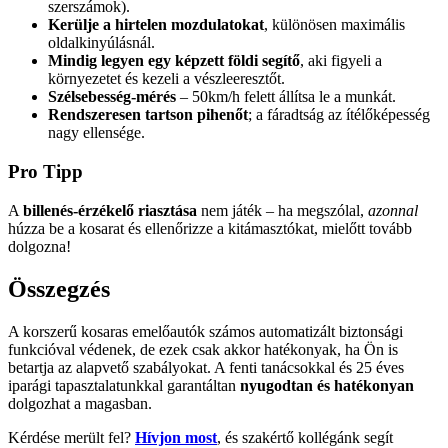
szerszámok).
Kerülje a hirtelen mozdulatokat
, különösen maximális
oldalkinyúlásnál.
Mindig legyen egy képzett földi segítő
, aki figyeli a
környezetet és kezeli a vészleeresztőt.
Szélsebesség-mérés
– 50km/h felett állítsa le a munkát.
Rendszeresen tartson pihenőt
; a fáradtság az ítélőképesség
nagy ellensége.
Pro Tipp
A
billenés-érzékelő riasztása
nem játék – ha megszólal,
azonnal
húzza be a kosarat és ellenőrizze a kitámasztókat, mielőtt tovább
dolgozna!
Összegzés
A korszerű kosaras emelőautók számos automatizált biztonsági
funkcióval védenek, de ezek csak akkor hatékonyak, ha Ön is
betartja az alapvető szabályokat. A fenti tanácsokkal és 25 éves
iparági tapasztalatunkkal garantáltan
nyugodtan és hatékonyan
dolgozhat a magasban.
Kérdése merült fel?
Hívjon most
, és szakértő kollégánk segít